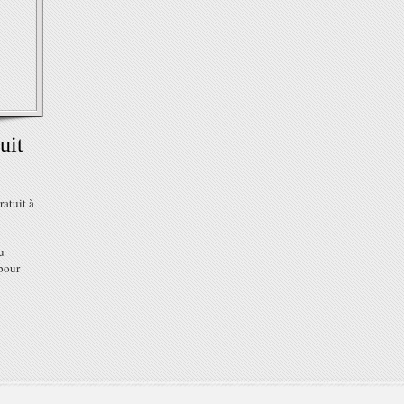
uit
ratuit à
u
 pour