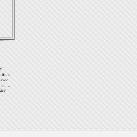
RIL
tition
 avec
ons ….
AGRÉ