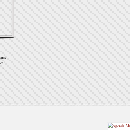
 aux
les
. Et