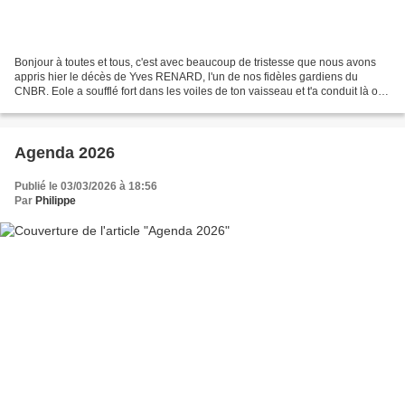
Bonjour à toutes et tous, c'est avec beaucoup de tristesse que nous avons
appris hier le décès de Yves RENARD, l'un de nos fidèles gardiens du
CNBR. Eole a soufflé fort dans les voiles de ton vaisseau et t'a conduit là où
la mer et le ciel se rejoignent....
Agenda 2026
Publié le 03/03/2026 à 18:56
Par
Philippe