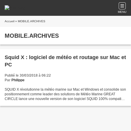
MENU
Accueil
» MOBILE.ARCHIVES
MOBILE.ARCHIVES
Squid X : logiciel de météo et routage sur Mac et
PC
Publié le 30/03/2018 à 06:22
Par
Philippe
SQUID X révolutionne la météo marine sur Mac et Windows et consolide son
positionnement comme leader des solutions de Météo Marine GREAT
CIRCLE lance une nouvelle version de son logiciel SQUID 100% compatible
Mac ! Après plus d'un an de développement,...