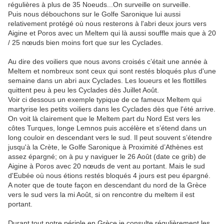
régulières à plus de 35 Noeuds...On surveille on surveille.
Puis nous débouchons sur le Golfe Saronique lui aussi
relativement protégé où nous resterons à l'abri deux jours vers
Aigine et Poros avec un Meltem qui là aussi souffle mais que à 20
/ 25 nœuds bien moins fort que sur les Cyclades.
Au dire des voiliers que nous avons croisés c’était une année à
Meltem et nombreux sont ceux qui sont restés bloqués plus d'une
semaine dans un abri aux Cyclades. Les loueurs et les flottilles
quittent peu à peu les Cyclades dès Juillet Août.
Voir ci dessous un exemple typique de ce fameux Meltem qui
martyrise les petits voiliers dans les Cyclades dès que l'été arrive.
On voit là clairement que le Meltem part du Nord Est vers les
côtes Turques, longe Lemnos puis accélère et s’étend dans un
long couloir en descendant vers le sud. Il peut souvent s’étendre
jusqu'à la Crète, le Golfe Saronique à Proximité d’Athènes est
assez épargné; on à pu y naviguer le 26 Août (date ce grib) de
Aigine à Poros avec 20 nœuds de vent au portant. Mais le sud
d'Eubée où nous étions restés bloqués 4 jours est peu épargné.
A noter que de toute façon en descendant du nord de la Grèce
vers le sud vers la mi Août, si on rencontre du meltem il est
portant.
Durant tout notre périple en Grèce je consulte régulièrement les