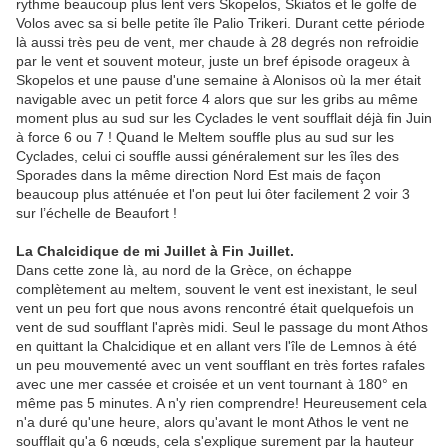
rythme beaucoup plus lent vers Skopelos, Skiatos et le golfe de
Volos avec sa si belle petite île Palio Trikeri. Durant cette période
là aussi très peu de vent, mer chaude à 28 degrés non refroidie
par le vent et souvent moteur, juste un bref épisode orageux à
Skopelos et une pause d'une semaine à Alonisos où la mer était
navigable avec un petit force 4 alors que sur les gribs au même
moment plus au sud sur les Cyclades le vent soufflait déjà fin Juin
à force 6 ou 7 ! Quand le Meltem souffle plus au sud sur les
Cyclades, celui ci souffle aussi généralement sur les îles des
Sporades dans la même direction Nord Est mais de façon
beaucoup plus atténuée et l'on peut lui ôter facilement 2 voir 3
sur l’échelle de Beaufort !
La Chalcidique de mi Juillet à Fin Juillet.
Dans cette zone là, au nord de la Grèce, on échappe
complètement au meltem, souvent le vent est inexistant, le seul
vent un peu fort que nous avons rencontré était quelquefois un
vent de sud soufflant l'après midi. Seul le passage du mont Athos
en quittant la Chalcidique et en allant vers l'île de Lemnos à été
un peu mouvementé avec un vent soufflant en très fortes rafales
avec une mer cassée et croisée et un vent tournant à 180° en
même pas 5 minutes. A n'y rien comprendre! Heureusement cela
n'a duré qu'une heure, alors qu'avant le mont Athos le vent ne
soufflait qu'a 6 nœuds, cela s'explique surement par la hauteur