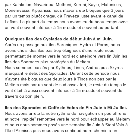
par Katakolon, Navarinou, Methoni, Koroni, Kayio, Elafonisos,
Monemvasia, Kipparissi, nous n'avons été bloqués que 3 jours
par un temps plutôt orageux à Preveza juste avant le canal de
Lefkas. La plupart du temps nous avons eu du beau temps avec
un vent souvent inférieur à 15 nœuds et souvent au portant.
Quelques îles des Cyclades de début Juin à mi Juin.
Après un passage aux îles Saroniques Hydra et Poros, nous
avons choisi des îles pas trop éloignées d'une route nous
permettant de monter vers le nord et d'atteindre vers fin Juin les
îles des Sporades plus protégées du Meltem.
Nous sommes passés par Kythnos, Tinos, Andros puis Skyros
marquant le début des Sporades. Durant cette période nous
n'avons été bloqués que deux jours à Tinos non pas par le
Meltem mais par un vent de sud assez fort, le reste du temps le
vent était là aussi souvent inférieur à 15 nœuds et souvent de
travers ou bon plein.
Iles des Sporades et Golfe de Volos de Fin Juin à Mi Juillet.
Nous avons arrêté là notre rythme de navigation un peu effréné
et notre "rapide" remontée vers le nord pour échapper au Meltem
et nous nous sommes posés une semaine fin Juin à Steni Vala à
l'île d'Alonisos puis nous avons continué notre chemin à un