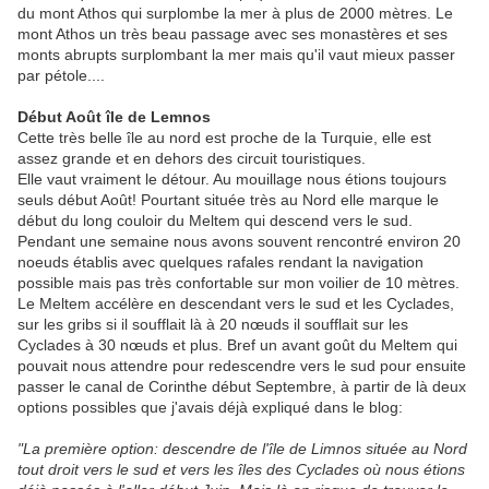
du mont Athos qui surplombe la mer à plus de 2000 mètres. Le
mont Athos un très beau passage avec ses monastères et ses
monts abrupts surplombant la mer mais qu'il vaut mieux passer
par pétole....
Début Août île de Lemnos
Cette très belle île au nord est proche de la Turquie, elle est
assez grande et en dehors des circuit touristiques.
Elle vaut vraiment le détour. Au mouillage nous étions toujours
seuls début Août! Pourtant située très au Nord elle marque le
début du long couloir du Meltem qui descend vers le sud.
Pendant une semaine nous avons souvent rencontré environ 20
noeuds établis avec quelques rafales rendant la navigation
possible mais pas très confortable sur mon voilier de 10 mètres.
Le Meltem accélère en descendant vers le sud et les Cyclades,
sur les gribs si il soufflait là à 20 nœuds il soufflait sur les
Cyclades à 30 nœuds et plus. Bref un avant goût du Meltem qui
pouvait nous attendre pour redescendre vers le sud pour ensuite
passer le canal de Corinthe début Septembre, à partir de là deux
options possibles que j'avais déjà expliqué dans le blog:
"La première option: descendre de l'île de Limnos située au Nord
tout droit vers le sud et vers les îles des Cyclades où nous étions