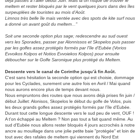
déjà passés à l'aller début Juin. Mais là on risque de trouver le
meltem et rester bloqués par le vent quelques jours dans des îles
surpeuplées de touristes au mois d'Août.
Limnos très belle île mais ventée avec des spots de kite surf nous
a donné un avant goût du meltem..."
Soit une seconde option plus sage; redescendre au sud ouest
vers les Sporades, passer par Alonnissos et Skopelos puis passer
par les golfes assez protégés formés par l'île d'Eubée (Vorios
Evvoikos Kolpos et Notios Evvoiekos Kolpos) pour ensuite
déboucher sur le Golfe Saronique plus protégé du Meltem.
Descente vers le canal de Corinthe jusqu’à fin Août.
C'est sans hésitation la seconde option qui est choisie, dommage
pour les Cyclades, surement une autre fois en Avril / Mai quand
nous aurons encore plus de temps devant nous.
Nous empruntons des routes que nous avons déjà prises fin juin /
début Juillet: Alonisos, Skopelos le début du golfe de Volos, puis
les deux grands golfes assez protégés formés par l'île d'Eubée.
Durant tout cette longue descente vers le sud peu de vent, OUF !
A t'on échappé au Meltem ? Non pas tout a fait quand même. Au
sud d'Eubée nous allons rester bloqués 4 jours accrochés à notre
ancre au mouillage dans une jolie petite baie "protégée" et loin de
tout avec des rafales de meltem qui viennent du Nord Est