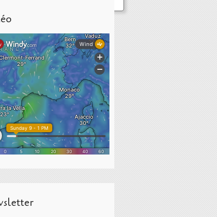
éo
sletter