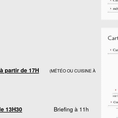
Cal
mét
Car
Ca
partir de 17H
(MÉTÉO OU CUISINE À
sur 
Con
de 13H30
Briefing à 11h