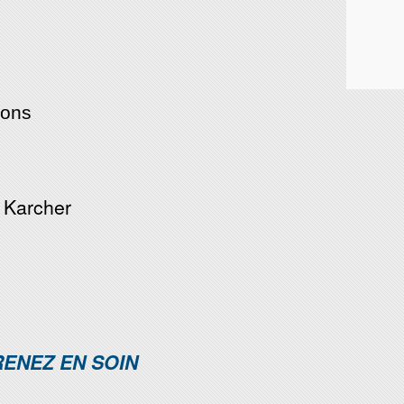
açons
 Karcher
RENEZ EN SOIN