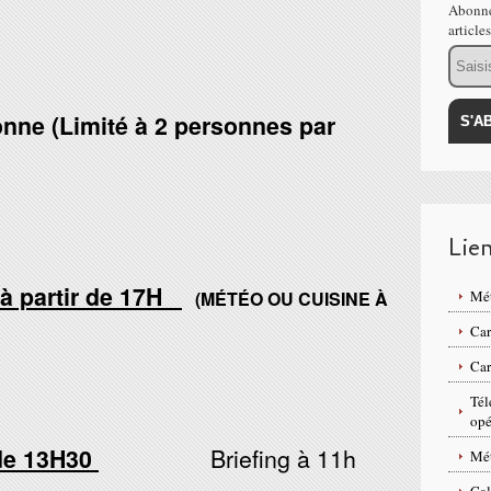
Abonne
article
Email
onne (
Limité à 2 personnes par
Lie
 partir de 17H
(MÉTÉO OU CUISINE À
Mé
Ca
Ca
Tél
opé
 de 13H30
Briefing à 11h
Mét