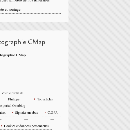
culer la météo de nos itinéraires
éo et routage
tographie CMap
rtographie CMap
Voir le profil de
Philippe
Top articles
le portail Overblog
tact
Signaler un abus
C.G.U.
Cookies et données personnelles