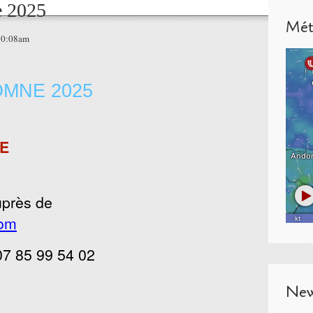
 2025
Mét
 10:08am
MNE 2025
E
auprès de
com
07 85 99 54 02
New